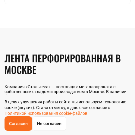
ЛЕНТА ПЕРФОРИРОВАННАЯ В
МОСКВЕ
Компания «Стальтека» — поставщик металлопроката с
собственным складом и производством в Москве. В наличии
более 130 видов металлопроката и 70 наименований
металлоизделий — черный, цветной и нержавеющий прокат
В целях улучшения работы сайта мы используем технологию
любых типоразмеров. Мы реализуем ленту перфорированную
cookie («куки»). Ставя отметку, я даю свое согласие с
как оптом, так и в розницу прямо со склада из наличия или
Политикой использования cookie-файлов
.
под заказ. Контроль качества на всех этапах — от входного
анализа до отгрузки.
Согласен
Не согласен
ОБРАТНЫЙ
ЗВОНОК
Главная
Звонок
Корзина
КУПИТЬ В 1 КЛИК
ЗАПРОС ЦЕНЫ
ФИЛЬТР