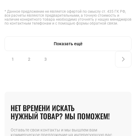
* Данное предложение не является офертой по смыслу ст. 435 ГК РФ,
все расчеты являются предварительными, а точную стоимость и
наличие конкретного товара необходимо уточнять у наших менеджеров
по контактным телефонам и с помощью формы обратной связи.
Показать ещё
1
2
3
НЕТ ВРЕМЕНИ ИСКАТЬ
НУЖНЫЙ ТОВАР? МЫ ПОМОЖЕМ!
Оставьте свои контакты и мы вышлем вам
коммерческое предложение на интересующую вас