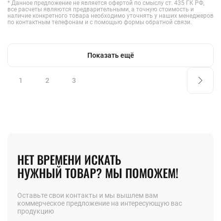
* Данное предложение не является офертой по смыслу ст. 435 ГК РФ,
все расчеты являются предварительными, а точную стоимость и
наличие конкретного товара необходимо уточнять у наших менеджеров
по контактным телефонам и с помощью формы обратной связи.
Показать ещё
1
2
3
НЕТ ВРЕМЕНИ ИСКАТЬ
НУЖНЫЙ ТОВАР? МЫ ПОМОЖЕМ!
Оставьте свои контакты и мы вышлем вам
коммерческое предложение на интересующую вас
продукцию