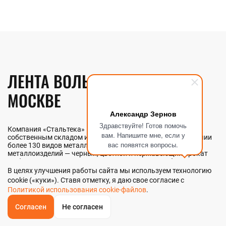
ЛЕНТА ВОЛЬФРАМОВАЯ В
МОСКВЕ
Александр Зернов
Здравствуйте! Готов помочь
Компания «Стальтека» — поставщик металлопроката с
вам. Напишите мне, если у
собственным складом и производством в Москве. В наличии
вас появятся вопросы.
более 130 видов металлопроката и 70 наименований
металлоизделий — черный, цветной и нержавеющий прокат
любых типоразмеров. Мы реализуем ленту вольфрамовую как
оптом, так и в розницу прямо со склада из наличия или под
В целях улучшения работы сайта мы используем технологию
заказ. Контроль качества на всех этапах — от входного
cookie («куки»). Ставя отметку, я даю свое согласие с
анализа до отгрузки.
Политикой использования cookie-файлов
.
Согласен
Не согласен
ОБРАТНЫЙ
ЗВОНОК
НАШИ ПРЕИМУЩЕСТВА
Главная
Звонок
Корзина
КУПИТЬ В 1 КЛИК
ЗАПРОС ЦЕНЫ
ФИЛЬТР