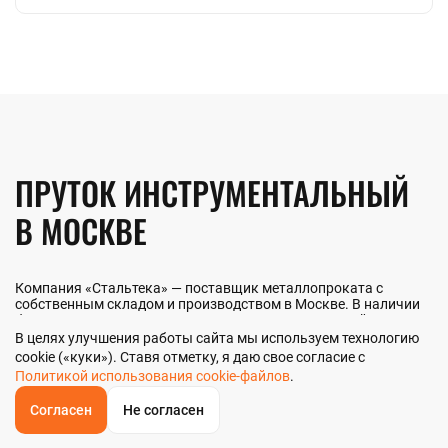
ПРУТОК ИНСТРУМЕНТАЛЬНЫЙ
В МОСКВЕ
Компания «Стальтека» — поставщик металлопроката с
собственным складом и производством в Москве. В наличии
более 130 видов металлопроката и 70 наименований
металлоизделий — черный, цветной и нержавеющий прокат
В целях улучшения работы сайта мы используем технологию
любых типоразмеров. Мы реализуем пруток
cookie («куки»). Ставя отметку, я даю свое согласие с
инструментальный как оптом, так и в розницу прямо со
Политикой использования cookie-файлов
.
склада из наличия или под заказ. Контроль качества на всех
этапах — от входного анализа до отгрузки.
Согласен
Не согласен
ОБРАТНЫЙ
ЗВОНОК
Главная
Звонок
Корзина
КУПИТЬ В 1 КЛИК
ЗАПРОС ЦЕНЫ
ФИЛЬТР