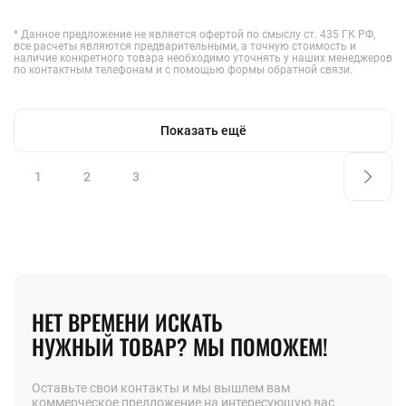
* Данное предложение не является офертой по смыслу ст. 435 ГК РФ,
все расчеты являются предварительными, а точную стоимость и
наличие конкретного товара необходимо уточнять у наших менеджеров
по контактным телефонам и с помощью формы обратной связи.
Показать ещё
1
2
3
НЕТ ВРЕМЕНИ ИСКАТЬ
НУЖНЫЙ ТОВАР? МЫ ПОМОЖЕМ!
Оставьте свои контакты и мы вышлем вам
коммерческое предложение на интересующую вас