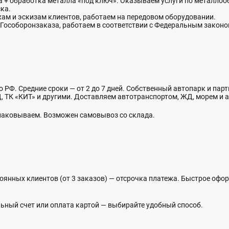
+ обработка металла «под ключ». Оказываем услуги по металлообр
ка.
жам и эскизам клиентов, работаем на передовом оборудовании.
Гособоронзаказа, работаем в соответствии с Федеральным закон
о РФ. Средние сроки — от 2 до 7 дней. Собственный автопарк и пар
 ТК «КИТ» и другими. Доставляем автотранспортом, ЖД, морем и а
упаковываем. Возможен самовывоз со склада.
оянных клиентов (от 3 заказов) — отсрочка платежа. Быстрое офо
ьный счет или оплата картой — выбирайте удобный способ.