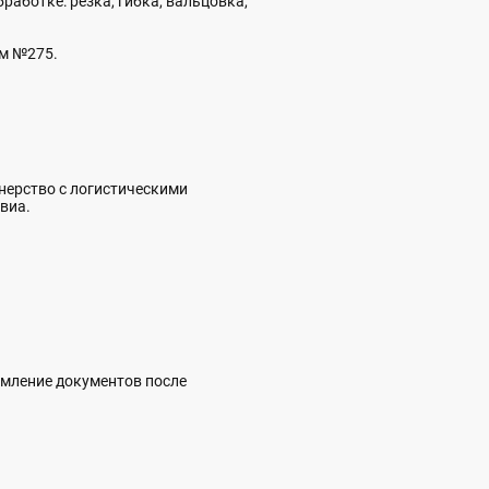
аботке: резка, гибка, вальцовка,
ом №275.
тнерство с логистическими
виа.
рмление документов после