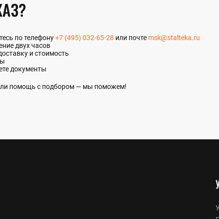
КАЗ?
итесь по телефону
+7 (495) 032-65-28
или почте
msk@stalteka.ru
ение двух часов
доставку и стоимость
ты
ете документы
 или помощь с подбором — мы поможем!
У