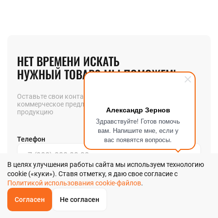
НЕТ ВРЕМЕНИ ИСКАТЬ
НУЖНЫЙ ТОВАР? МЫ ПОМОЖЕМ!
Оставьте свои контакты и мы вышлем вам
коммерческое предложение на интересующую вас
Александр Зернов
продукцию
Здравствуйте! Готов помочь
вам. Напишите мне, если у
вас появятся вопросы.
Телефон
В целях улучшения работы сайта мы используем технологию
cookie («куки»). Ставя отметку, я даю свое согласие с
Позвоните мне
Политикой использования cookie-файлов
.
Согласен
Не согласен
Я даю
согласие
на обработку своих персональных данных в
ОБРАТНЫЙ
ЗВОНОК
соответствии с
Главная
Звонок
Корзина
КУПИТЬ В 1 КЛИК
ЗАПРОС ЦЕНЫ
ФИЛЬТР
Политикой обработки персональных данных
в ООО