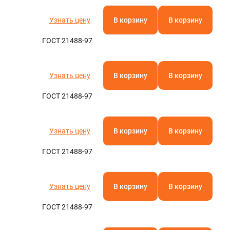
Полистирол
Полиамид
Паронит
Фторопласт
Кевлар
Текстолит
АБС-пластик
Капролон
Эбонит
Стеклотекстолит
Бакелит
Резинотехнические изделия
Полиацеталь
Гетинакс
Арамид
Винипласт
Электрокартон
Полиэфирэфиркетон
Миканит
Слюдопласт
Арфлон
Вибродемпфирующая эластомерная пластина
Пленочные электроизоляционные материалы
Полиэтилентерефталат (ПЭТ)
Асбест
Полипропилен
Узнать цену
В корзину
В корзину
Полиэтилен
Оргстекло
ГОСТ 21488-97
Полиуретан
Ещё
Узнать цену
В корзину
В корзину
ТУРА
ГОСТ 21488-97
Узнать цену
В корзину
В корзину
ГОСТ 21488-97
Узнать цену
В корзину
В корзину
ГОСТ 21488-97