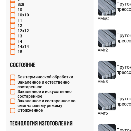
АК6Т
Пруто
8х8
АК6Т1
пресс
10
АК6ч
10х10
АМцС
АК6чТ1
11
АК8
12
АК8М
12х12
АК8Т
Пруто
13
АК8Т1
пресс
14
АКМ
14х14
АМг2
АКММ
15
АКМТ
15х35
АКМТ1
15х70
СОСТОЯНИЕ
АМг2
Пруто
16
АМг2М
пресс
16х16
АМг2Т
Без термической обработки
17
АМг3
АМг2Т1
Закаленное и естественно
18
состаренное
АМг3
18х18
Закаленное и искусственно
АМг3М
19
состаренное
АМг3Т
Пруто
20
Закаленное и состаренное по
АМг3Т1
пресс
20х20
смягчающему режиму
АМг5
20х30
Отожженное
АМг5
АМг5М
21
АМг5Т
22
ТЕХНОЛОГИЯ ИЗГОТОВЛЕНИЯ
АМг5Т1
24
АМг6
Пруто
25