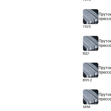
270
280
290
Пруто
300
пресс
350
400
1925
Пруто
пресс
ВД1
Пруто
пресс
В95-2
Пруто
пресс
АКМ