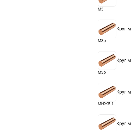
М3
Круг 
М3р
Круг 
М3р
Круг 
МНЖ5-1
Круг 