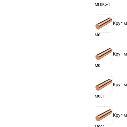
МНЖ5-1
Круг 
М0
Круг 
М0
Круг 
М001
Круг 
М001