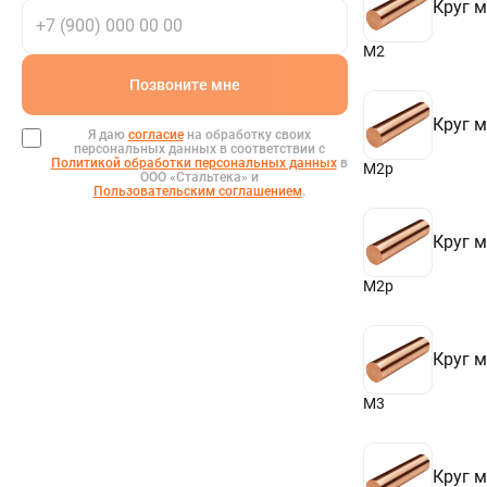
Круг 
95
100
105
М2
110
Позвоните мне
120
130
Круг 
140
Я даю
согласие
на обработку своих
150
персональных данных в соответствии с
Политикой обработки персональных данных
в
155
М2р
ООО «Стальтека» и
160
Пользовательским соглашением
.
163
165
Круг 
170
175
180
М2р
Круг 
М3
Круг 