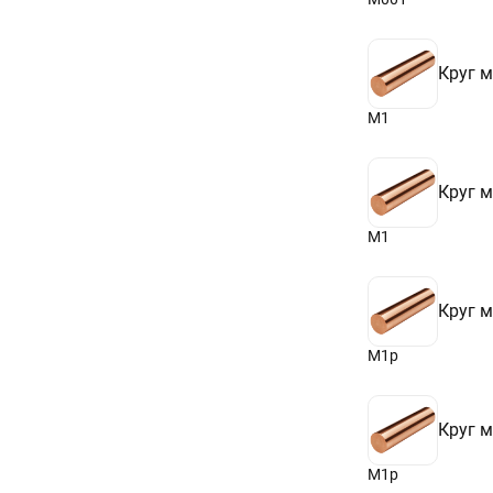
Круг 
М1
Круг 
М1
Круг 
М1р
Круг 
М1р