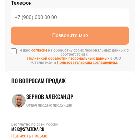
быстрорежущая
ванадиевый
Телефон
Полоса стальная
Шестигранник
Полоса цинковая
стальной
Шина медная
Шестигранник
Полоса
латунный
инструментальная
Шестигранник
Позвоните мне
инструментальный
Ещё
ЛЕНТА
Ещё
Я даю
согласие
на обработку своих персональных данных в
Лента нихромовая
Магниевая лента
Мельхиоровая лента
Танталовая лента
Фехралевая лента
Лента биметаллическая
Лента электротехническая
Лента бронзовая
Лента инструментальная
Лента алюминиевая
Лента медная
Лента конструкционная
Нержавеющая лента
Лента латунная
Лента титановая
Лента вольфрамовая
Лента оловянная
Лента жаропрочная
Штрипс нержавеющий
соответствии с
Лента никелевая
Политикой обработки персональных данных
в ООО
«Стальтека» и
Пользовательским соглашением
.
Лента
перфорированная
Лента стальная
ПО ВОПРОСАМ ПРОДАЖ
Монель лента
Циркониевая
лента
ЗЕРНОВ АЛЕКСАНДР
Ещё
Отдел продаж продукции
Бесплатно по всей России
MSK@STALTEKA.RU
Написать письмо