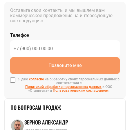
быстрорежущая
ванадиевый
Полоса стальная
Шестигранник
Оставьте свои контакты и мы вышлем вам
Полоса цинковая
стальной
коммерческое предложение на интересующую
Шина медная
Шестигранник
вас продукцию
Полоса
латунный
инструментальная
Шестигранник
инструментальный
Ещё
Телефон
ЛЕНТА
Ещё
Лента нихромовая
Магниевая лента
Мельхиоровая лента
Танталовая лента
Фехралевая лента
Лента биметаллическая
Лента электротехническая
Лента бронзовая
Лента инструментальная
Лента алюминиевая
Лента медная
Лента конструкционная
Нержавеющая лента
Лента латунная
Лента титановая
Лента вольфрамовая
Лента оловянная
Лента жаропрочная
Штрипс нержавеющий
Лента никелевая
Лента
перфорированная
Позвоните мне
Лента стальная
Монель лента
Циркониевая
Я даю
согласие
на обработку своих персональных данных в
соответствии с
лента
Политикой обработки персональных данных
в ООО
«Стальтека» и
Пользовательским соглашением
.
Ещё
ПО ВОПРОСАМ ПРОДАЖ
ЗЕРНОВ АЛЕКСАНДР