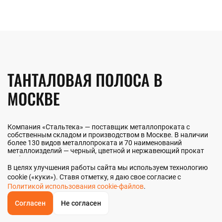
ТАНТАЛОВАЯ ПОЛОСА В
МОСКВЕ
Компания «Стальтека» — поставщик металлопроката с
собственным складом и производством в Москве. В наличии
более 130 видов металлопроката и 70 наименований
металлоизделий — черный, цветной и нержавеющий прокат
любых типоразмеров. Мы реализуем танталовую полосу как
оптом, так и в розницу прямо со склада из наличия или под
В целях улучшения работы сайта мы используем технологию
заказ. Контроль качества на всех этапах — от входного
cookie («куки»). Ставя отметку, я даю свое согласие с
анализа до отгрузки.
Политикой использования cookie-файлов
.
Согласен
Не согласен
ОБРАТНЫЙ
ЗВОНОК
НАШИ ПРЕИМУЩЕСТВА
Главная
Звонок
Корзина
КУПИТЬ В 1 КЛИК
ЗАПРОС ЦЕНЫ
ФИЛЬТР