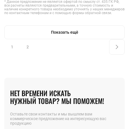
* Данное предложение не является офертой по смыслу ст. 435 ГК РФ,
все расчеты являются предварительными, а точную стоимость и
наличие конкретного товара необходимо уточнять у наших менеджеров
по контактным телефонам и с помощью формы обратной связи.
Показать ещё
1
2
НЕТ ВРЕМЕНИ ИСКАТЬ
НУЖНЫЙ ТОВАР? МЫ ПОМОЖЕМ!
Оставьте свои контакты и мы вышлем вам
коммерческое предложение на интересующую вас
продукцию