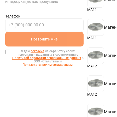
интересующую вас продукцию
10,5
МА11
Телефон
Магни
МА11
Позвоните мне
Я даю
согласие
на обработку своих
персональных данных в соответствии с
Магни
Политикой обработки персональных данных
в
ООО «Стальтека» и
Пользовательским соглашением
.
МА12
Магни
МА12
Магни