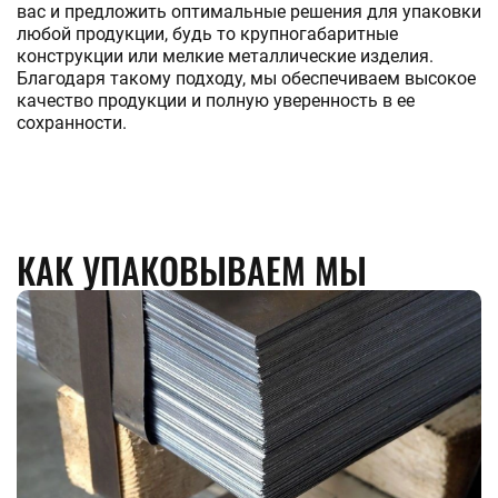
быстрорежущая
ванадиевый
вас и предложить оптимальные решения для упаковки
Полоса стальная
Шестигранник
любой продукции, будь то крупногабаритные
Полоса цинковая
стальной
конструкции или мелкие металлические изделия.
Шина медная
Шестигранник
Благодаря такому подходу, мы обеспечиваем высокое
Полоса
латунный
качество продукции и полную уверенность в ее
инструментальная
Шестигранник
сохранности.
инструментальный
Ещё
ЛЕНТА
Ещё
Лента нихромовая
Магниевая лента
Мельхиоровая лента
Танталовая лента
Фехралевая лента
Лента биметаллическая
Лента электротехническая
Лента бронзовая
Лента инструментальная
Лента алюминиевая
Лента медная
Лента конструкционная
Нержавеющая лента
Лента латунная
Лента титановая
Лента вольфрамовая
Лента оловянная
Лента жаропрочная
Штрипс нержавеющий
Лента никелевая
Лента
перфорированная
КАК УПАКОВЫВАЕМ МЫ
Лента стальная
Монель лента
Циркониевая
лента
Ещё