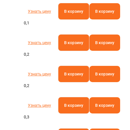
Полистирол
Полиамид
Паронит
Фторопласт
Кевлар
Текстолит
АБС-пластик
Капролон
Эбонит
Стеклотекстолит
Бакелит
Резинотехнические изделия
Полиацеталь
Гетинакс
Арамид
Винипласт
Электрокартон
Полиэфирэфиркетон
Миканит
Слюдопласт
Арфлон
Вибродемпфирующая эластомерная пластина
Пленочные электроизоляционные материалы
Полиэтилентерефталат (ПЭТ)
Асбест
Полипропилен
Узнать цену
В корзину
В корзину
Полиэтилен
Оргстекло
0,1
Полиуретан
Ещё
Узнать цену
В корзину
В корзину
ТУРА
0,2
Узнать цену
В корзину
В корзину
0,2
Узнать цену
В корзину
В корзину
0,3