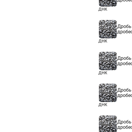
ДНК
Дробь
дробе
ДНК
Дробь
дробе
ДНК
Дробь
дробе
ДНК
Дробь
дробе