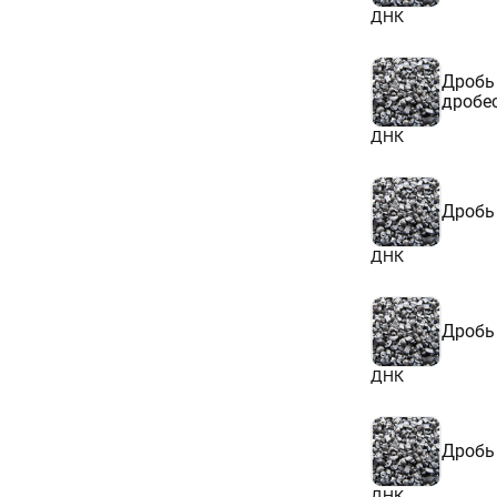
ДНК
Дробь
дробе
ДНК
Дробь
ДНК
Дробь
ДНК
Дробь
ДНК