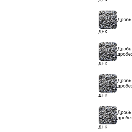
Дробь
ДНК
Дробь
дробе
ДНК
Дробь
дробе
ДНК
Дробь
дробе
ДНК