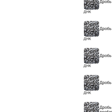
Дробь
ДНК
Дробь
ДНК
Дробь
ДНК
Дробь
ДНК
Дробь
дробе