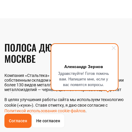
ПОЛОСА ДЮРАЛЕВАЯ В
МОСКВЕ
Александр Зернов
Здравствуйте! Готов помочь
Компания «Стальтека» — поставщик металлопроката с
вам. Напишите мне, если у
собственным складом и производством в Москве. В наличии
вас появятся вопросы.
более 130 видов металлопроката и 70 наименований
металлоизделий — черный, цветной и нержавеющий прокат
любых типоразмеров. Мы реализуем полосу дюралевую как
оптом, так и в розницу прямо со склада из наличия или под
В целях улучшения работы сайта мы используем технологию
заказ. Контроль качества на всех этапах — от входного
cookie («куки»). Ставя отметку, я даю свое согласие с
анализа до отгрузки.
Политикой использования cookie-файлов
.
Согласен
Не согласен
ОБРАТНЫЙ
ЗВОНОК
НАШИ ПРЕИМУЩЕСТВА
Главная
Звонок
Корзина
КУПИТЬ В 1 КЛИК
ЗАПРОС ЦЕНЫ
ФИЛЬТР