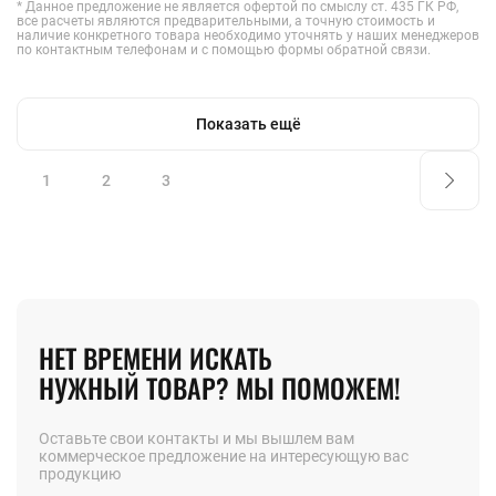
* Данное предложение не является офертой по смыслу ст. 435 ГК РФ,
все расчеты являются предварительными, а точную стоимость и
наличие конкретного товара необходимо уточнять у наших менеджеров
по контактным телефонам и с помощью формы обратной связи.
Показать ещё
1
2
3
НЕТ ВРЕМЕНИ ИСКАТЬ
НУЖНЫЙ ТОВАР? МЫ ПОМОЖЕМ!
Оставьте свои контакты и мы вышлем вам
коммерческое предложение на интересующую вас
продукцию