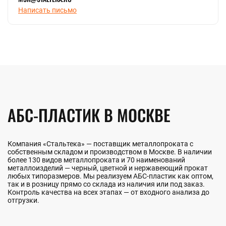
быстрорежущая
ванадиевый
Написать письмо
Полоса стальная
Шестигранник
Полоса цинковая
стальной
Шина медная
Шестигранник
Полоса
латунный
инструментальная
Шестигранник
инструментальный
Ещё
ЛЕНТА
Ещё
Лента нихромовая
Магниевая лента
Мельхиоровая лента
Танталовая лента
Фехралевая лента
Лента биметаллическая
Лента электротехническая
Лента бронзовая
Лента инструментальная
Лента алюминиевая
Лента медная
Лента конструкционная
Нержавеющая лента
Лента латунная
Лента титановая
Лента вольфрамовая
Лента оловянная
Лента жаропрочная
Штрипс нержавеющий
Лента никелевая
Лента
АБС-ПЛАСТИК В МОСКВЕ
перфорированная
Лента стальная
Монель лента
Циркониевая
Компания «Стальтека» — поставщик металлопроката с
лента
собственным складом и производством в Москве. В наличии
Ещё
более 130 видов металлопроката и 70 наименований
металлоизделий — черный, цветной и нержавеющий прокат
любых типоразмеров. Мы реализуем АБС-пластик как оптом,
так и в розницу прямо со склада из наличия или под заказ.
Контроль качества на всех этапах — от входного анализа до
отгрузки.