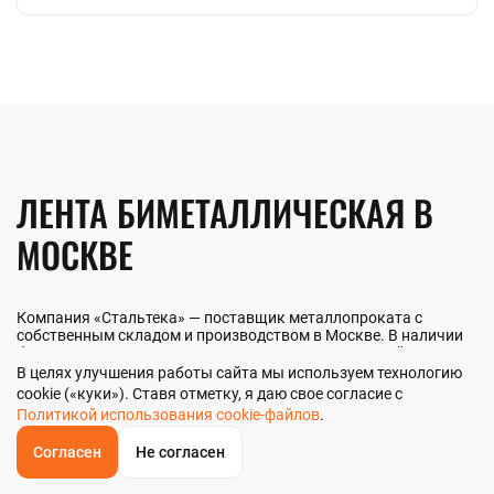
ЛЕНТА БИМЕТАЛЛИЧЕСКАЯ В
МОСКВЕ
Компания «Стальтека» — поставщик металлопроката с
собственным складом и производством в Москве. В наличии
более 130 видов металлопроката и 70 наименований
металлоизделий — черный, цветной и нержавеющий прокат
В целях улучшения работы сайта мы используем технологию
любых типоразмеров. Мы реализуем ленту биметаллическую
cookie («куки»). Ставя отметку, я даю свое согласие с
как оптом, так и в розницу прямо со склада из наличия или
Политикой использования cookie-файлов
.
под заказ. Контроль качества на всех этапах — от входного
анализа до отгрузки.
Согласен
Не согласен
ОБРАТНЫЙ
ЗВОНОК
Главная
Звонок
Корзина
КУПИТЬ В 1 КЛИК
ЗАПРОС ЦЕНЫ
ФИЛЬТР