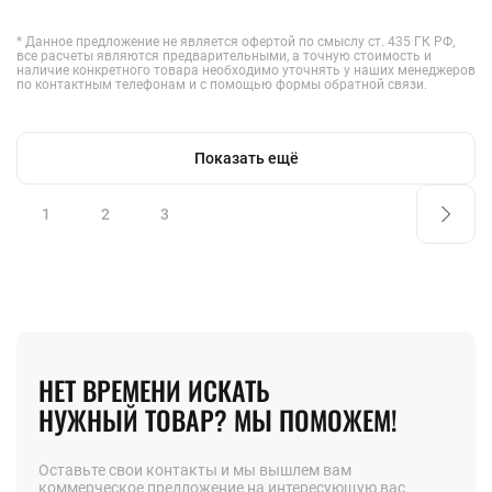
* Данное предложение не является офертой по смыслу ст. 435 ГК РФ,
все расчеты являются предварительными, а точную стоимость и
наличие конкретного товара необходимо уточнять у наших менеджеров
по контактным телефонам и с помощью формы обратной связи.
Показать ещё
1
2
3
НЕТ ВРЕМЕНИ ИСКАТЬ
НУЖНЫЙ ТОВАР? МЫ ПОМОЖЕМ!
Оставьте свои контакты и мы вышлем вам
коммерческое предложение на интересующую вас