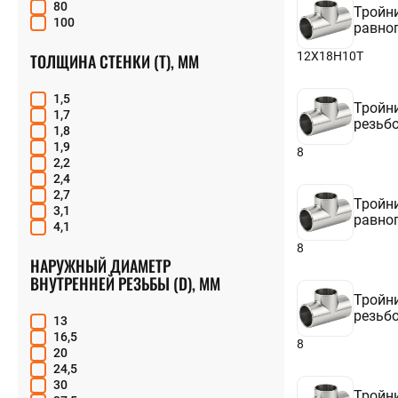
80
Тройн
100
равно
12Х18Н10Т
ТОЛЩИНА СТЕНКИ (T), ММ
1,5
Тройн
1,7
резьб
1,8
1,9
8
2,2
2,4
2,7
Тройн
3,1
равно
4,1
8
НАРУЖНЫЙ ДИАМЕТР
ВНУТРЕННЕЙ РЕЗЬБЫ (D), ММ
Тройн
резьб
13
16,5
8
20
24,5
30
Тройн