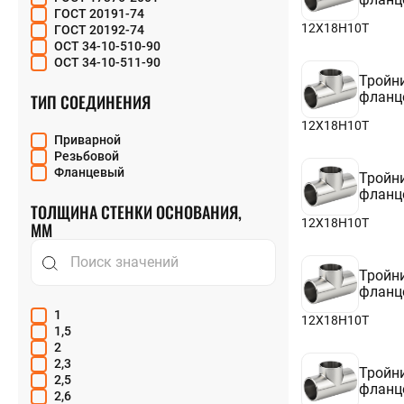
ГОСТ 20191-74
12Х18Н10Т
ГОСТ 20192-74
ОСТ 34-10-510-90
ОСТ 34-10-511-90
Тройн
фланц
ТИП СОЕДИНЕНИЯ
12Х18Н10Т
Приварной
Резьбовой
Фланцевый
Тройн
фланц
ТОЛЩИНА СТЕНКИ ОСНОВАНИЯ,
12Х18Н10Т
ММ
Тройн
фланц
1
12Х18Н10Т
1,5
2
2,3
Тройн
2,5
фланц
2,6