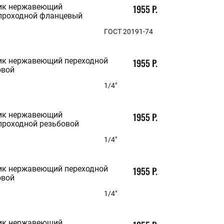
52,5
ик нержавеющий
1955 Р.
65,5
проходной фланцевый
82
95,5
ГОСТ 20191-74
121,5
МАРКА
ик нержавеющий переходной
1955 Р.
овой
AISI 304
1/4"
AISI 304L
AISI 316
AISI 316L
ик нержавеющий
1955 Р.
08Х18Н10Т
проходной резьбовой
08Х18Н12Т
10Х17Н13М2Т
1/4"
12Х18Н10Т
12Х18Н9Т
ик нержавеющий переходной
1955 Р.
ГОСТ/ТУ
овой
1/4"
ISO 4144-2003
ГОСТ 17376-2001
ГОСТ 20191-74
ик нержавеющий