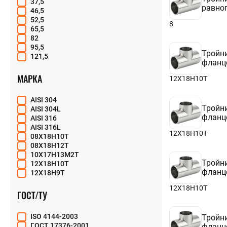
37,5
равно
46,5
52,5
8
65,5
82
95,5
Тройн
121,5
фланц
МАРКА
12Х18Н10Т
AISI 304
Тройн
AISI 304L
фланц
AISI 316
AISI 316L
12Х18Н10Т
08Х18Н10Т
08Х18Н12Т
10Х17Н13М2Т
Тройн
12Х18Н10Т
фланц
12Х18Н9Т
12Х18Н10Т
ГОСТ/ТУ
ISO 4144-2003
Тройн
ГОСТ 17376-2001
фланц