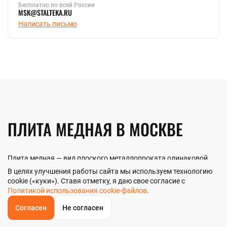
Бесплатно по всей России
MSK@STALTEKA.RU
Написать письмо
ПЛИТА МЕДНАЯ В МОСКВЕ
Плита медная — вид плоского металлопроката одинаковой
толщины по всей длине. Предлагается в различных размерах
В целях улучшения работы сайта мы используем технологию
толщины и ширины. Производятся плитные отрезки по
ГОСТ
cookie («куки»). Ставя отметку, я даю свое согласие с
1173-2006
.
Политикой использования cookie-файлов
.
Согласен
Не согласен
ОСОБЕННОСТИ ПРОИЗВОДСТВА
ОБРАТНЫЙ
ЗВОНОК
Главная
Звонок
Корзина
КУПИТЬ В 1 КЛИК
ЗАПРОС ЦЕНЫ
ФИЛЬТР