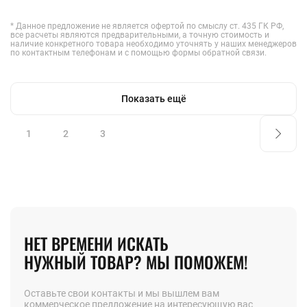
* Данное предложение не является офертой по смыслу ст. 435 ГК РФ,
все расчеты являются предварительными, а точную стоимость и
наличие конкретного товара необходимо уточнять у наших менеджеров
по контактным телефонам и с помощью формы обратной связи.
Показать ещё
1
2
3
НЕТ ВРЕМЕНИ ИСКАТЬ
НУЖНЫЙ ТОВАР? МЫ ПОМОЖЕМ!
Оставьте свои контакты и мы вышлем вам
коммерческое предложение на интересующую вас