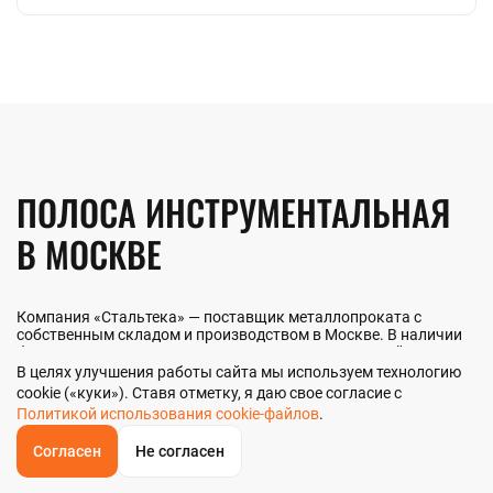
ПОЛОСА ИНСТРУМЕНТАЛЬНАЯ
В МОСКВЕ
Компания «Стальтека» — поставщик металлопроката с
собственным складом и производством в Москве. В наличии
более 130 видов металлопроката и 70 наименований
металлоизделий — черный, цветной и нержавеющий прокат
В целях улучшения работы сайта мы используем технологию
любых типоразмеров. Мы реализуем полосу
cookie («куки»). Ставя отметку, я даю свое согласие с
инструментальную как оптом, так и в розницу прямо со
Политикой использования cookie-файлов
.
склада из наличия или под заказ. Контроль качества на всех
этапах — от входного анализа до отгрузки.
Согласен
Не согласен
ОБРАТНЫЙ
ЗВОНОК
Главная
Звонок
Корзина
КУПИТЬ В 1 КЛИК
ЗАПРОС ЦЕНЫ
ФИЛЬТР