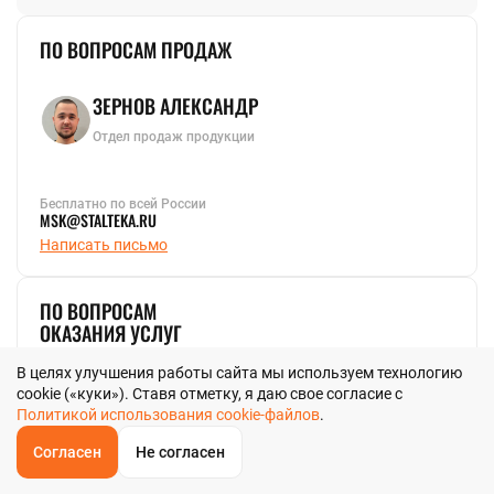
ПО ВОПРОСАМ ПРОДАЖ
ЗЕРНОВ АЛЕКСАНДР
Отдел продаж продукции
Бесплатно по всей России
MSK@STALTEKA.RU
Написать письмо
ПО ВОПРОСАМ
ОКАЗАНИЯ УСЛУГ
В целях улучшения работы сайта мы используем технологию
КАРАНОВ АРТУР
cookie («куки»). Ставя отметку, я даю свое согласие с
Политикой использования cookie-файлов
.
Отдел производства
Согласен
Не согласен
ОБРАТНЫЙ
ЗВОНОК
Главная
Звонок
Корзина
КУПИТЬ В 1 КЛИК
ЗАПРОС ЦЕНЫ
ФИЛЬТР
Бесплатно по всей России