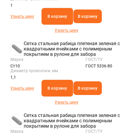
быстрорежущая
ванадиевый
1
Полоса стальная
Шестигранник
Полоса цинковая
стальной
Узнать цену
В корзину
В корзину
Шина медная
Шестигранник
Полоса
латунный
инструментальная
Шестигранник
Узнать цену
инструментальный
Ещё
ЛЕНТА
Ещё
Сетка стальная рабица плетеная зеленая с
квадратными ячейками с полимерным
Лента нихромовая
Магниевая лента
Мельхиоровая лента
Танталовая лента
Фехралевая лента
Лента биметаллическая
Лента электротехническая
Лента бронзовая
Лента инструментальная
Лента алюминиевая
Лента медная
Лента конструкционная
Нержавеющая лента
Лента латунная
Лента титановая
Лента вольфрамовая
Лента оловянная
Лента жаропрочная
Штрипс нержавеющий
покрытием в рулоне для забора
Лента никелевая
Марка
ГОСТ/ТУ
Лента
перфорированная
Ст10
ГОСТ 5336-80
Лента стальная
Диаметр проволоки, мм
Монель лента
1,1
Циркониевая
лента
Узнать цену
В корзину
В корзину
Ещё
Узнать цену
Сетка стальная рабица плетеная зеленая с
квадратными ячейками с полимерным
покрытием в рулоне для забора
Марка
ГОСТ/ТУ