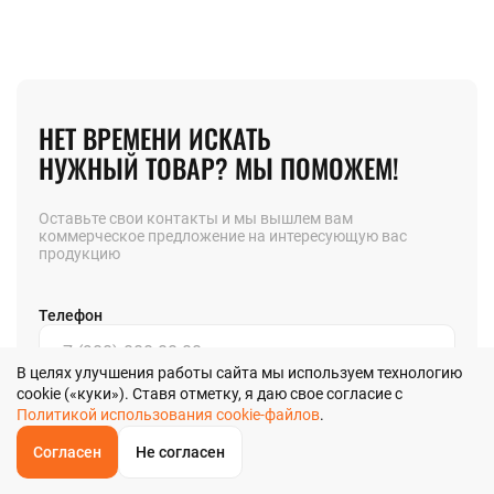
НЕТ ВРЕМЕНИ ИСКАТЬ
НУЖНЫЙ ТОВАР? МЫ ПОМОЖЕМ!
Оставьте свои контакты и мы вышлем вам
коммерческое предложение на интересующую вас
продукцию
Телефон
В целях улучшения работы сайта мы используем технологию
cookie («куки»). Ставя отметку, я даю свое согласие с
Позвоните мне
Политикой использования cookie-файлов
.
Согласен
Не согласен
Я даю
согласие
на обработку своих персональных данных в
ОБРАТНЫЙ
ЗВОНОК
соответствии с
Главная
Звонок
Корзина
КУПИТЬ В 1 КЛИК
ЗАПРОС ЦЕНЫ
ФИЛЬТР
Политикой обработки персональных данных
в ООО