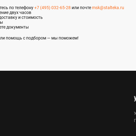
итесь по телефону
+7 (495) 032-65-28
или почте
msk@stalteka.ru
ение двух часов
доставку и стоимость
ты
ете документы
 или помощь с подбором — мы поможем!
У