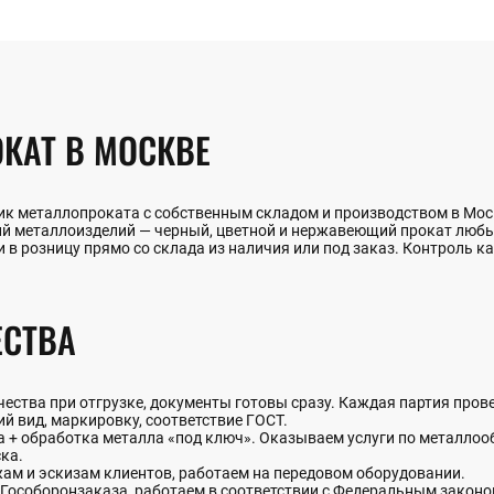
КАТ В МОСКВЕ
к металлопроката с собственным складом и производством в Моск
ий металлоизделий — черный, цветной и нержавеющий прокат люб
 в розницу прямо со склада из наличия или под заказ. Контроль ка
СТВА
ства при отгрузке, документы готовы сразу. Каждая партия прове
й вид, маркировку, соответствие ГОСТ.
+ обработка металла «под ключ». Оказываем услуги по металлообр
ка.
жам и эскизам клиентов, работаем на передовом оборудовании.
Гособоронзаказа, работаем в соответствии с Федеральным закон