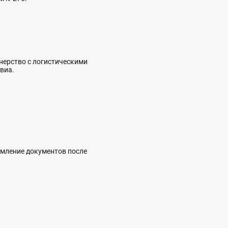
тнерство с логистическими
виа.
рмление документов после