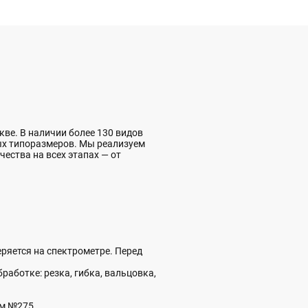
ве. В наличии более 130 видов
ых типоразмеров. Мы реализуем
чества на всех этапах — от
ряется на спектрометре. Перед
аботке: резка, гибка, вальцовка,
ом №275.