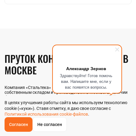
ПРУТОК КОНСТРУКЦИОННЫЙ В
МОСКВЕ
Александр Зернов
Здравствуйте! Готов помочь
вам. Напишите мне, если у
вас появятся вопросы.
Компания «Стальтека» — поставщик металлопроката с
собственным складом и производством в Москве. В наличии
более 130 видов металлопроката и 70 наименований
металлоизделий — черный, цветной и нержавеющий прокат
В целях улучшения работы сайта мы используем технологию
любых типоразмеров. Мы реализуем пруток конструкционный
cookie («куки»). Ставя отметку, я даю свое согласие с
как оптом, так и в розницу прямо со склада из наличия или
Политикой использования cookie-файлов
.
под заказ. Контроль качества на всех этапах — от входного
анализа до отгрузки.
Согласен
Не согласен
ОБРАТНЫЙ
ЗВОНОК
Главная
Звонок
Корзина
КУПИТЬ В 1 КЛИК
ЗАПРОС ЦЕНЫ
ФИЛЬТР