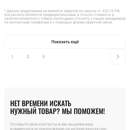
* Данное предложение не является офертой по смыслу ст. 435 ГК РФ,
все расчеты являются предварительными, а точную стоимость и
наличие конкретного товара необходимо уточнять у наших менеджеров
по контактным телефонам и с помощью формы обратной связи.
Показать ещё
1
2
3
НЕТ ВРЕМЕНИ ИСКАТЬ
НУЖНЫЙ ТОВАР? МЫ ПОМОЖЕМ!
Оставьте свои контакты и мы вышлем вам
коммерческое предложение на интересующую вас