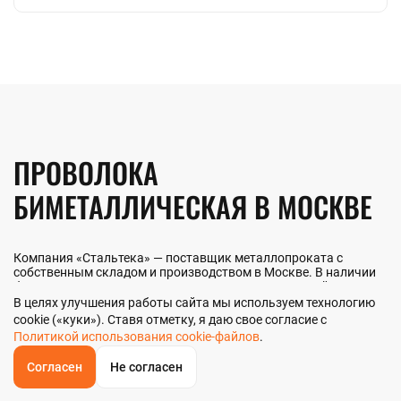
ПРОВОЛОКА
БИМЕТАЛЛИЧЕСКАЯ В МОСКВЕ
Компания «Стальтека» — поставщик металлопроката с
собственным складом и производством в Москве. В наличии
более 130 видов металлопроката и 70 наименований
металлоизделий — черный, цветной и нержавеющий прокат
В целях улучшения работы сайта мы используем технологию
любых типоразмеров. Мы реализуем проволоку
cookie («куки»). Ставя отметку, я даю свое согласие с
биметаллическую как оптом, так и в розницу прямо со склада
Политикой использования cookie-файлов
.
из наличия или под заказ. Контроль качества на всех этапах —
от входного анализа до отгрузки.
Согласен
Не согласен
ОБРАТНЫЙ
ЗВОНОК
Главная
Звонок
Корзина
КУПИТЬ В 1 КЛИК
ЗАПРОС ЦЕНЫ
ФИЛЬТР