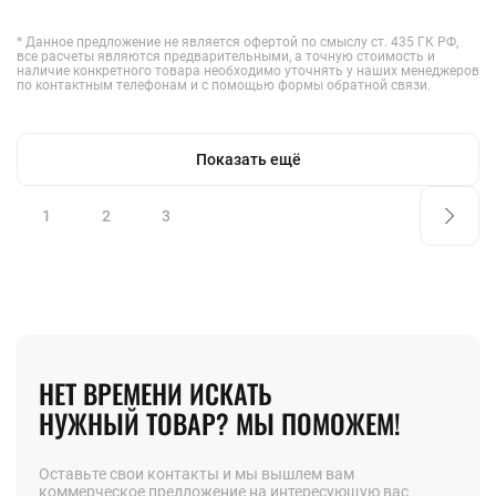
* Данное предложение не является офертой по смыслу ст. 435 ГК РФ,
все расчеты являются предварительными, а точную стоимость и
наличие конкретного товара необходимо уточнять у наших менеджеров
по контактным телефонам и с помощью формы обратной связи.
Показать ещё
1
2
3
НЕТ ВРЕМЕНИ ИСКАТЬ
НУЖНЫЙ ТОВАР? МЫ ПОМОЖЕМ!
Оставьте свои контакты и мы вышлем вам
коммерческое предложение на интересующую вас