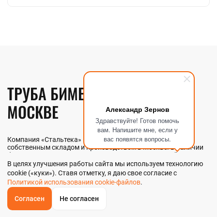
ТРУБА БИМЕТАЛЛИЧЕСКАЯ В
МОСКВЕ
Александр Зернов
Здравствуйте! Готов помочь
вам. Напишите мне, если у
вас появятся вопросы.
Компания «Стальтека» — поставщик металлопроката с
собственным складом и производством в Москве. В наличии
более 130 видов металлопроката и 70 наименований
металлоизделий — черный, цветной и нержавеющий прокат
В целях улучшения работы сайта мы используем технологию
любых типоразмеров. Мы реализуем трубу биметаллическую
cookie («куки»). Ставя отметку, я даю свое согласие с
как оптом, так и в розницу прямо со склада из наличия или
Политикой использования cookie-файлов
.
под заказ. Контроль качества на всех этапах — от входного
анализа до отгрузки.
Согласен
Не согласен
ОБРАТНЫЙ
ЗВОНОК
Главная
Звонок
Корзина
КУПИТЬ В 1 КЛИК
ЗАПРОС ЦЕНЫ
ФИЛЬТР