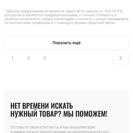
* Данное предложение не является офертой по смыслу ст. 435 ГК РФ,
все расчеты являются предварительными, а точную стоимость и
наличие конкретного товара необходимо уточнять у наших менеджеров
по контактным телефонам и с помощью формы обратной связи.
Показать ещё
1
2
3
НЕТ ВРЕМЕНИ ИСКАТЬ
НУЖНЫЙ ТОВАР? МЫ ПОМОЖЕМ!
Оставьте свои контакты и мы вышлем вам
коммерческое предложение на интересующую вас