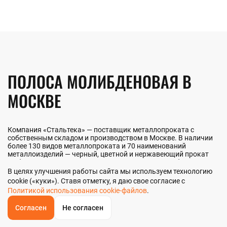
ПОЛОСА МОЛИБДЕНОВАЯ В
МОСКВЕ
Компания «Стальтека» — поставщик металлопроката с
собственным складом и производством в Москве. В наличии
более 130 видов металлопроката и 70 наименований
металлоизделий — черный, цветной и нержавеющий прокат
любых типоразмеров. Мы реализуем полосу молибденовую
как оптом, так и в розницу прямо со склада из наличия или
В целях улучшения работы сайта мы используем технологию
под заказ. Контроль качества на всех этапах — от входного
cookie («куки»). Ставя отметку, я даю свое согласие с
анализа до отгрузки.
Политикой использования cookie-файлов
.
Согласен
Не согласен
ОБРАТНЫЙ
ЗВОНОК
НАШИ ПРЕИМУЩЕСТВА
Главная
Звонок
Корзина
КУПИТЬ В 1 КЛИК
ЗАПРОС ЦЕНЫ
ФИЛЬТР