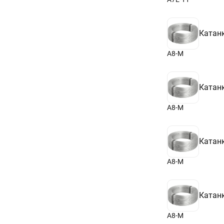
Катан
А8-М
Катан
А8-М
Катан
А8-М
Катан
А8-М