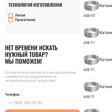
ТЕХНОЛОГИЯ ИЗГОТОВЛЕНИЯ
Катан
Литая
А5Е-ПТ
Прокатаная
Катан
А5Е-Т1
НЕТ ВРЕМЕНИ ИСКАТЬ
НУЖНЫЙ ТОВАР?
МЫ ПОМОЖЕМ!
Катан
А5Е-Т1
Оставьте свои контакты и мы вышлем вам
коммерческое предложение на
интересующую вас продукцию
Катан
Телефон
А5Е-Т1