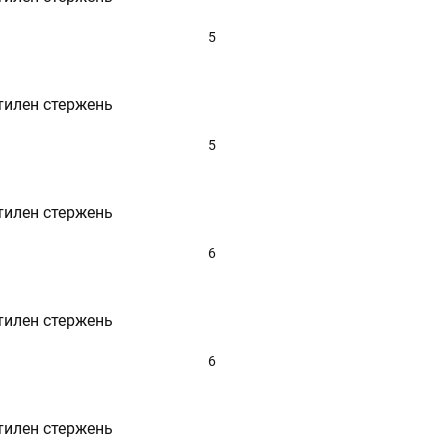
135
140
5
150
160
Очистить параметры
165
тилен стержень
170
180
190
5
200
210
230
тилен стержень
250
280
300
6
тилен стержень
6
тилен стержень