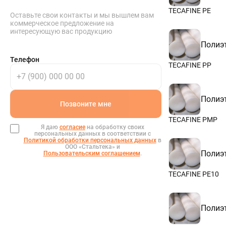
190
200
TECAFINE PE
Оставьте свои контакты и мы вышлем вам
210
коммерческое предложение на
230
интересующую вас продукцию
250
Полиэ
280
300
Телефон
TECAFINE PP
Полиэ
Позвоните мне
TECAFINE PMP
Я даю
согласие
на обработку своих
персональных данных в соответствии с
Политикой обработки персональных данных
в
ООО «Стальтека» и
Полиэ
Пользовательским соглашением
.
TECAFINE PE10
Полиэ