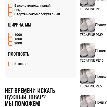
52
Высокомолекулярный
55
TECAFINE PP
ПНД
56
Сверхвысокомолекулярный
57
60
ШИРИНА, ММ
Полиэ
65
70
75
1000
TECAFINE PMP
80
1500
85
2000
90
Полиэ
95
ПЛОТНОСТЬ
100
110
TECAFINE PE10
Высокая
120
125
130
Полиэ
135
140
150
TECAFINE PE5
НЕТ ВРЕМЕНИ ИСКАТЬ
160
НУЖНЫЙ ТОВАР?
165
170
МЫ ПОМОЖЕМ!
Полиэ
180