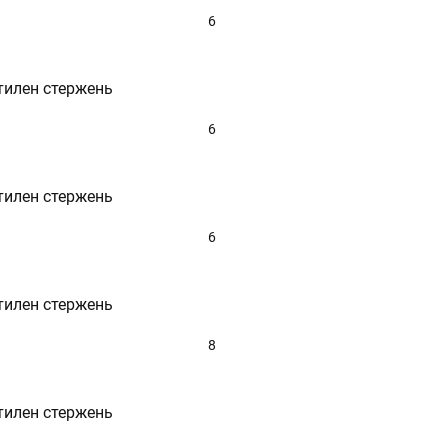
6
тилен стержень
6
тилен стержень
6
тилен стержень
8
тилен стержень